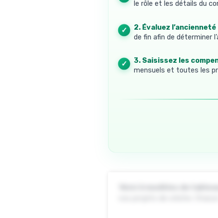
le rôle et les détails du co
2. Évaluez l’ancienneté 
de fin afin de déterminer l
3. Saisissez les compen
mensuels et toutes les pr
Voici 6 modèles de tablea
vos projets de crèche. Chacun 