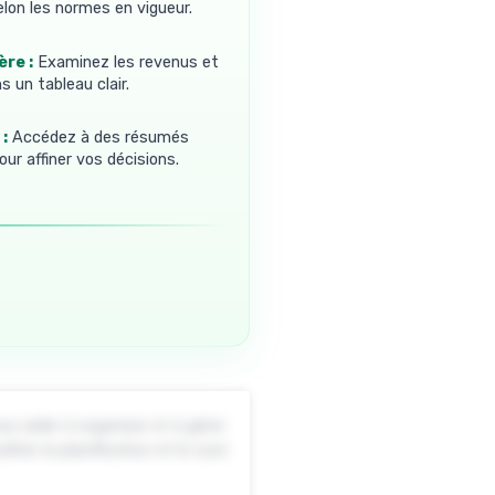
elon les normes en vigueur.
ère :
Examinez les revenus et
 un tableau clair.
:
Accédez à des résumés
our affiner vos décisions.
us aider à organiser et à gérer
er la planification et le suivi