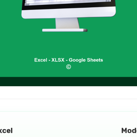
xcel
Mod