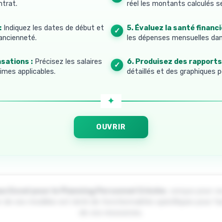
ntrat.
réel les montants calculés s
:
Indiquez les dates de début et
5. Évaluez la santé financi
’ancienneté.
les dépenses mensuelles dans
sations :
Précisez les salaires
6. Produisez des rapports 
imes applicables.
détaillés et des graphiques p
OUVRIR
ux Excel pour le Planning Personnel Crèche
, conçus pour vo
de ces modèles est doté de fonctionnalités spécifiques pour facilit
de vos ressources.