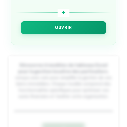
OUVRIR
Découvrez 6 modèles de tableaux Excel
pour la gestion locative des particuliers
,
conçus avec soin pour simplifier la gestion de vos
biens immobiliers. Chaque modèle comprend des
fonctionnalités spécifiques pour optimiser vos
suivis financiers et faciliter votre organisation.