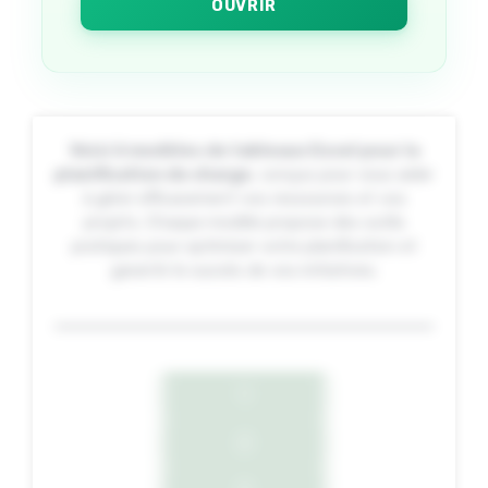
OUVRIR
Voici 6 modèles de tableaux Excel pour la
planification de charge
, conçus pour vous aider
à gérer efficacement vos ressources et vos
projets. Chaque modèle propose des outils
pratiques pour optimiser votre planification et
garantir le succès de vos initiatives.
1
2