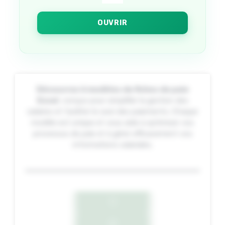
OUVRIR
Découvrez 6 modèles de fiches de paie
Excel
, conçus pour simplifier la gestion des
salaires et faciliter le suivi des paiements. Chaque
modèle est unique et vous aide à optimiser vos
processus de paie et à gérer efficacement vos
informations salariales.
1
2