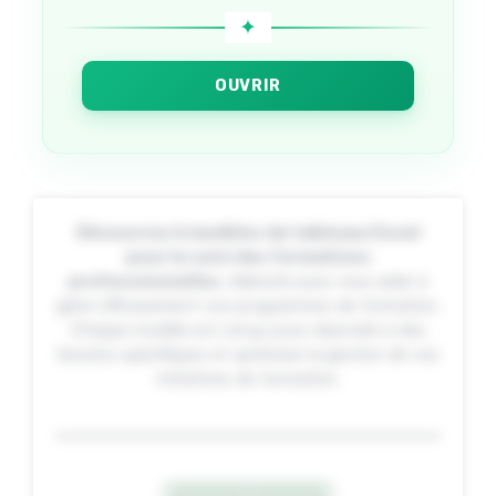
OUVRIR
Découvrez 6 modèles de tableaux Excel
pour le suivi des formations
professionnelles
, élaborés pour vous aider à
gérer efficacement vos programmes de formation.
Chaque modèle est conçu pour répondre à des
besoins spécifiques et optimiser la gestion de vos
initiatives de formation.