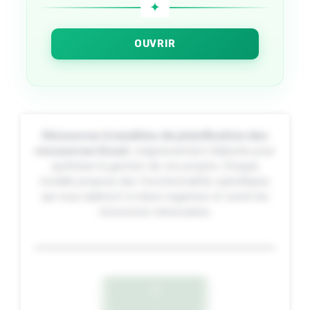
OUVRIR
Découvrez 6 modèles de planification des
ressources Excel
, soigneusement élaborés pour
optimiser la gestion de vos projets. Chaque
modèle propose des fonctionnalités spécifiques
qui vous aideront à mieux organiser et suivre les
ressources nécessaires.
1